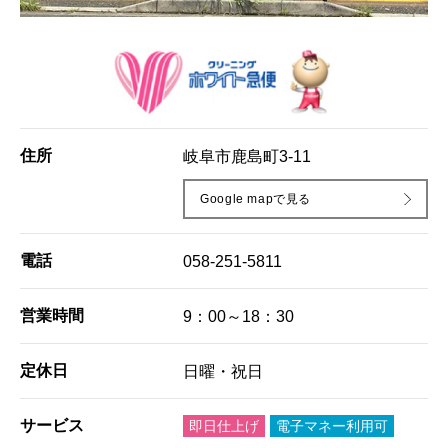
住所
岐阜市鹿島町3-11
Google mapで見る
電話
058-251-5811
営業時間
9：00～18：30
定休日
日曜・祝日
サービス
即日仕上げ
電子マネー利用可
HOME